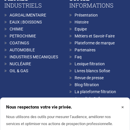
INDUSTRIELS
INFORMATIONS
AGROALIMENTAIRE
Présentation
EAUX | BOISSONS
Histoire
CHIMIE
Equipe
PETROCHIMIE
Métiers et Savoir-Faire
COATINGS
Plateforme de marque
AUTOMOBILE
Partenaires
INDUSTRIES MECANIQUES
Faq
NUCLÉAIRE
Lexique filtration
OIL & GAS
Livres blancs Sofise
Revue de presse
Blog filtration
La plateforme filtration
Actualités Sofise
Contact
×
Nous respectons votre vie privée.
HelloPro
Nous utilisons des outils pour mesurer l’audience, améliorer nos
Mentions légales
services et optimiser nos actions de prospection professionnelle.