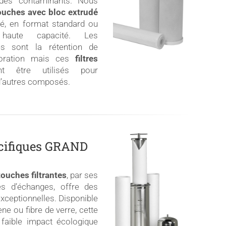
e des contaminants. Nous
ouches avec bloc extrudé
é, en format standard ou
 haute capacité. Les
ues sont la rétention de
loration mais ces
filtres
 être utilisés pour
 d’autres composés.
cifiques GRAND
touches filtrantes
, par ses
es d’échanges, offre des
exceptionnelles. Disponible
ne ou fibre de verre, cette
aible impact écologique