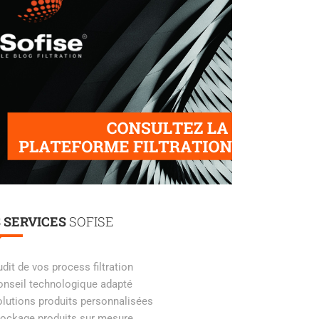
 SERVICES
SOFISE
dit de vos process filtration
nseil technologique adapté
lutions produits personnalisées
ockage produits sur mesure