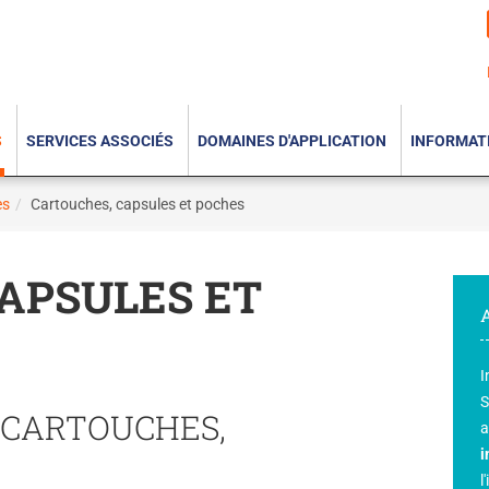
S
SERVICES ASSOCIÉS
DOMAINES D'APPLICATION
INFORMAT
es
Cartouches, capsules et poches
APSULES ET
I
S
 CARTOUCHES,
a
i
l