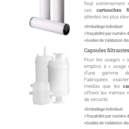
final extrêmement m
ces
cartouches fi
attentes les plus élev
>Emballage individuel
>Traçabilité par numéro d
>Guides de Validation di
Capsules filtrante
Pour les usages « 
emplois à « usage 
d’une gamme
Fabriquées exact
médias que les
ca
offrent les mêmes n
de sécurité.
>Emballage individuel
>Traçabilité par numéro d
>Guides de Validation di