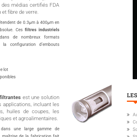
 des médias certifiés FDA
 et fibre de verre.
 s’étendent de 0.3µm à 400µm en
 absolue. Ces
filtres industriels
 dans de nombreux formats
 la configuration d’embouts
e lot
sponibles
LES
iltrantes
est une solution
pplications, incluant les
es, huiles de coupes, les
Au
ques et agroalimentaires.
Co
es dans une large gamme de
So
maîtrise de la fabrication fait
St