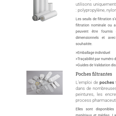
utilisons uniquement
: polypropylène, nylon
Les seuils de filtration
filtration nominale ou
peuvent être fournis
dimensionnels et avec
souhaitée.
>Emballage individuel
>Traçabilité par numéro d
>Guides de Validation di
Poches filtrantes
L’emploi de
poches f
dans de nombreuses a
peintures, les encr
process pharmaceuti
Elles sont disponibl
matériaux et médias. La 