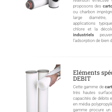
rétention effectiv
proposons des
cart
ou charbon imprégn
large diamètre,
applications typiq
chlore et la déco
industriels
peuvent
l’adsorption de bien
Eléments spé
DEBIT
Cette gamme de
car
très hautes surfac
capacités de débits 
en média polypropylè
gamme procure un f