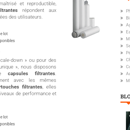
aîtrisé et reproductible,
ltrantes
répondent aux
P
ées des utilisateurs.
Bi
Ag
E
e lot
Mi
sponibles
S
s
P
scale-down » ou pour des
Ch
unique », nous disposons
C
 de
capsules filtrantes
.
A
ement avec les mêmes
M
rtouches filtrantes
, elles
iveaux de performance et
BL
e lot
sponibles