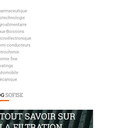
harmaceutique
otechnologie
roalimentaire
aux-Boissons
croélectronique
emi-conducteurs
étrochimie
imie fine
oatings
utomobile
écanique
OG
SOFISE