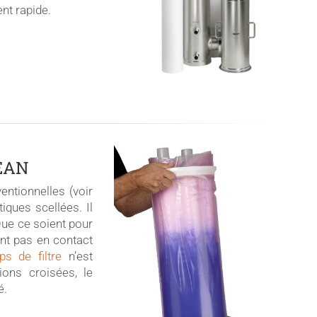
nt rapide.
LEAN
tionnelles (voir
ques scellées. Il
 Que ce soient pour
ont pas en contact
ps de filtre
n’est
ions croisées, le
é.