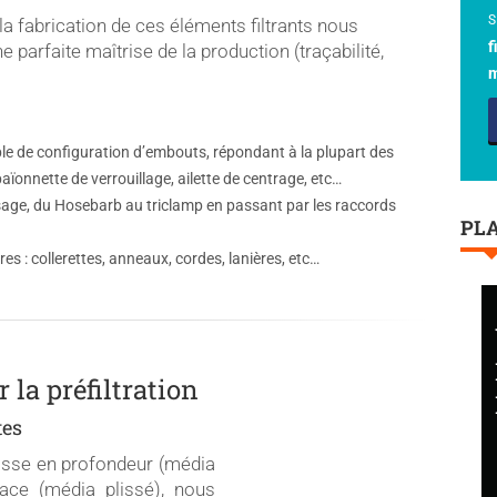
S
a fabrication de ces éléments filtrants nous
f
parfaite maîtrise de la production (traçabilité,
m
ble de configuration d’embouts, répondant à la plupart des
aïonnette de verrouillage, ailette de centrage, etc…
sage, du Hosebarb au triclamp en passant par les raccords
PL
es : collerettes, anneaux, cordes, lanières, etc…
 la préfiltration
tes
 fasse en profondeur (média
ace (média plissé), nous