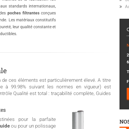
 aux standards internationaux,
A
 des
poches filtrantes
conçues
de. Les matériaux constitutifs
pureté, leur qualité constante et
ductibles.
N
2
6
ale
T
n de ces éléments est particulièrement élevé. A titre
F
ieure à 99.98% suivant les normes en vigueur) est
trôle Qualité est total : traçabilité complète, Guides
tes
stinées pour la parfaite
NO
quide
ou pour un polissage