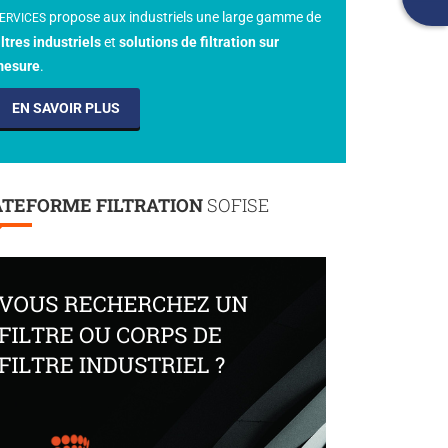
propose aux industriels une large gamme de
ERVICES
iltres industriels
et
solutions de filtration sur
esure
.
EN SAVOIR PLUS
ATEFORME FILTRATION
SOFISE