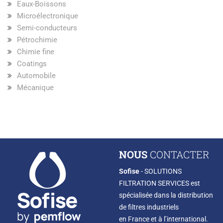
Eaux-Boissons
Microélectronique
Semi-conducteurs
Pétrochimie
Chimie fine
Coatings
Automobile
Mécanique
NOUS
CONTACTER
Sofise
- SOLUTIONS
FILTRATION SERVICES est
spécialisée dans la distribution
de filtres industriels
en France et à l’international.