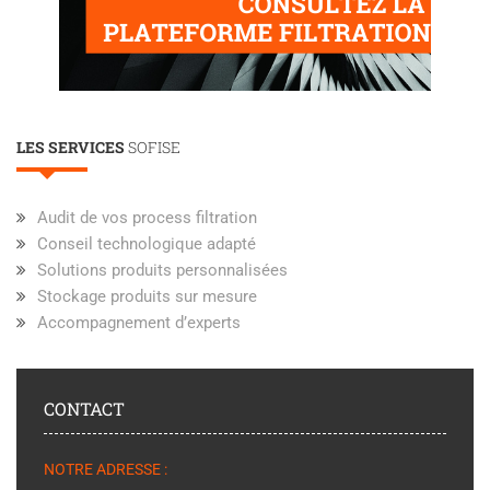
LES SERVICES
SOFISE
Audit de vos process filtration
Conseil technologique adapté
Solutions produits personnalisées
Stockage produits sur mesure
Accompagnement d’experts
CONTACT
NOTRE ADRESSE :