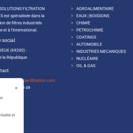
 SOLUTIONS FILTRATION
AGROALIMENTAIRE
 est spécialisée dans la
EAUX | BOISSONS
ion de filtres industriels
CHIMIE
 et à l’international.
PETROCHIMIE
COATINGS
 social
AUTOMOBILE
IEUX (69200) :
INDUSTRIES MECANIQUES
de la République
NUCLÉAIRE
OIL & GAS
tact
internet@sofise-filtration.com
×
3 (0)4 72 71 09 49
et
tialité et