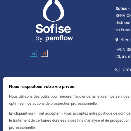
Sofise
-
SERVICES
distribut
en France
Siège
>VENISS
23, av. 
Con
contact.
Nous respectons votre vie privée.
Tél : +3
Nous utilisons des outils pour mesurer l’audience, améliorer nos services 
optimiser nos actions de prospection professionnelle.
En cliquant sur « Tout accepter », vous acceptez notre politique de confiden
le traitement de certaines données à des fins d’analyse et de prospection
professionnelle.